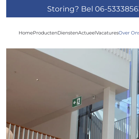
Storing? Bel
06-5333856
Skip to main content
Home
Producten
Diensten
Actueel
Vacatures
Over On