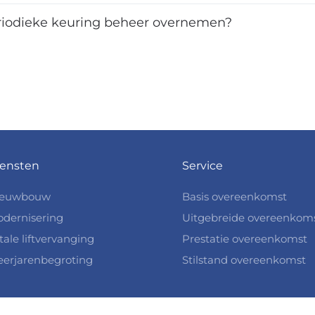
eriodieke keuring beheer overnemen?
ensten
Service
ieuwbouw
Basis overeenkomst
dernisering
Uitgebreide overeenkom
tale liftvervanging
Prestatie overeenkomst
erjarenbegroting
Stilstand overeenkomst