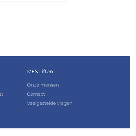
MES Liften
Onze mensen
st
Contact
Veelgestelde vragen