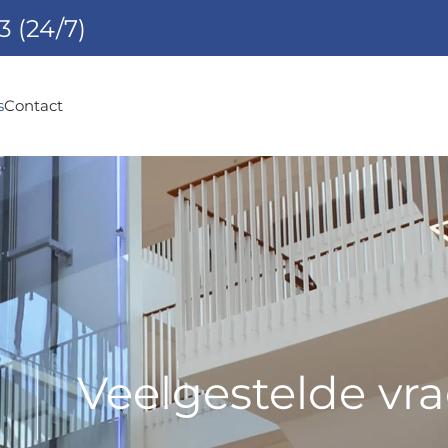
3
(24/7)
s
Contact
Veelgestelde vr