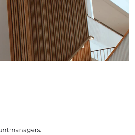
n
ountmanagers.