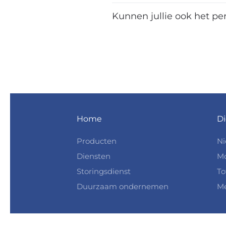
Kunnen jullie ook het p
Home
Di
Producten
N
Diensten
Mo
Storingsdienst
To
Duurzaam ondernemen
Me