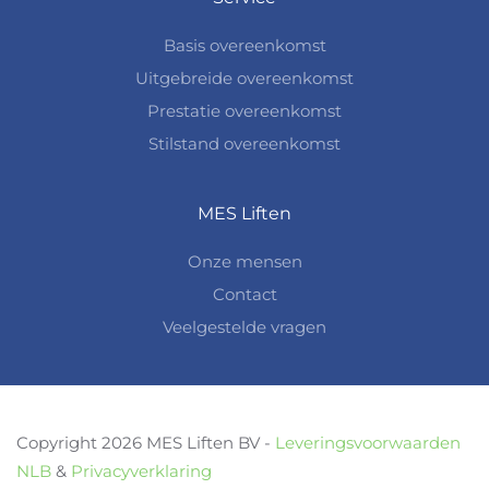
Basis overeenkomst
Uitgebreide overeenkomst
Prestatie overeenkomst
Stilstand overeenkomst
MES Liften
Onze mensen
Contact
Veelgestelde vragen
Copyright 2026 MES Liften BV -
Leveringsvoorwaarden
NLB
&
Privacyverklaring