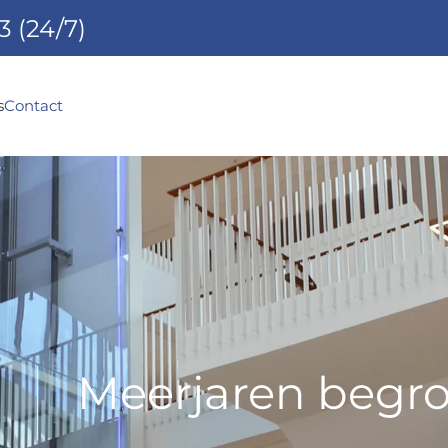
3
(24/7)
s
Contact
Meerjaren begro