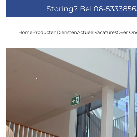
Storing? Bel
06-5333856
Skip to main content
Home
Producten
Diensten
Actueel
Vacatures
Over On